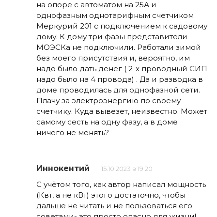
на опоре с автоматом на 25А и
однофазным однотарифным счетчиком
Меркурий 201 с подключением к садовому
дому. К дому три фазы представители
МОЭСКа не подключили. Работали зимой
без моего присутствия и, вероятно, им
надо было дать денег ( 2-х проводный СИП
надо было на 4 провода) . Да и разводка в
доме проводилась для однофазной сети.
Плачу за электроэнергию по своему
счетчику. Куда вывезет, неизвестно. Может
самому сесть на одну фазу, а в доме
ничего не менять?
Иннокентий
15.10.2023 в 19:20
С учётом того, как автор написал мощность
(Квт, а не кВт) этого достаточно, чтобы
дальше не читать и не пользоваться его
советами- это просто опасно для жизни!