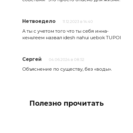
Нетвоедело
11.12.2023 в 14:40
А ты с учетом того что ты себя инна-
кеньтеем назвал idesh nahui uebok TUPOI
Сергей
04.06.2024 в 08:52
Объяснение по существу, без «воды».
Полезно прочитать