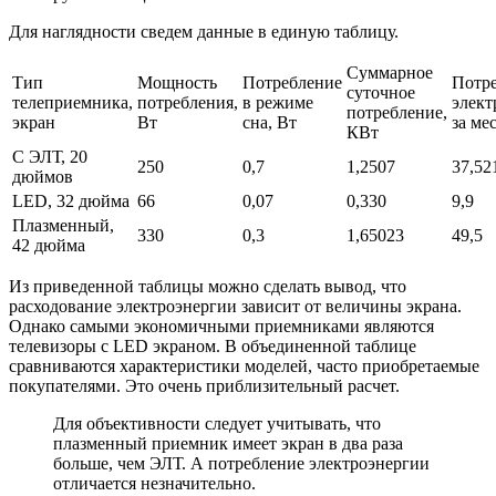
Для наглядности сведем данные в единую таблицу.
Суммарное
Тип
Мощность
Потребление
Потр
суточное
телеприемника,
потребления,
в режиме
элект
потребление,
экран
Вт
сна, Вт
за ме
КВт
С ЭЛТ, 20
250
0,7
1,2507
37,52
дюймов
LED, 32 дюйма
66
0,07
0,330
9,9
Плазменный,
330
0,3
1,65023
49,5
42 дюйма
Из приведенной таблицы можно сделать вывод, что
расходование электроэнергии зависит от величины экрана.
Однако самыми экономичными приемниками являются
телевизоры с LED экраном. В объединенной таблице
сравниваются характеристики моделей, часто приобретаемые
покупателями. Это очень приблизительный расчет.
Для объективности следует учитывать, что
плазменный приемник имеет экран в два раза
больше, чем ЭЛТ. А потребление электроэнергии
отличается незначительно.