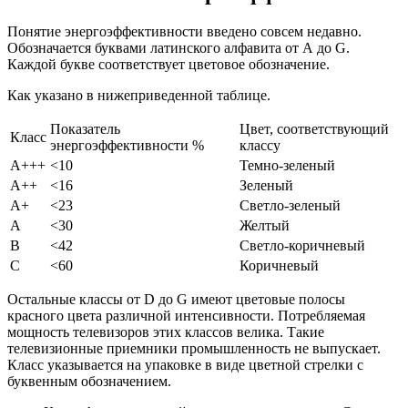
Понятие энергоэффективности введено совсем недавно.
Обозначается буквами латинского алфавита от А до G.
Каждой букве соответствует цветовое обозначение.
Как указано в нижеприведенной таблице.
Показатель
Цвет, соответствующий
Класс
энергоэффективности %
классу
А+++
<10
Темно-зеленый
А++
<16
Зеленый
А+
<23
Светло-зеленый
А
<30
Желтый
В
<42
Светло-коричневый
С
<60
Коричневый
Остальные классы от D до G имеют цветовые полосы
красного цвета различной интенсивности. Потребляемая
мощность телевизоров этих классов велика. Такие
телевизионные приемники промышленность не выпускает.
Класс указывается на упаковке в виде цветной стрелки с
буквенным обозначением.