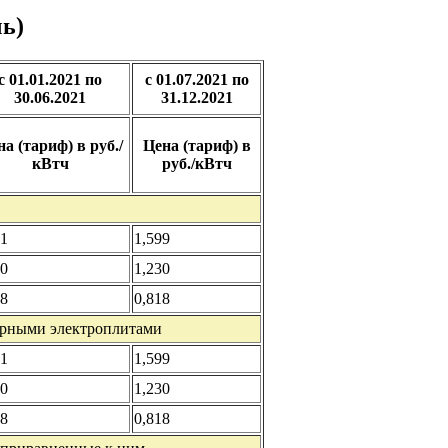
чь)
с 01.01.2021 по
с 01.07.2021 по
30.06.2021
31.12.2021
а (тариф) в руб./
Цена (тариф) в
кВтч
руб./кВтч
21
1,599
70
1,230
78
0,818
арными электроплитами
21
1,599
70
1,230
78
0,818