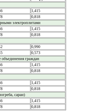
46
1,415
78
0,818
арными электроплитами
46
1,415
78
0,818
42
0,990
45
0,573
е объединения граждан
46
1,415
78
0,818
46
1,415
78
0,818
огреба, сараи)
46
1,415
78
0,818