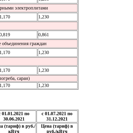
арными электроплитами
1,170
1,230
0,819
0,861
е объединения граждан
1,170
1,230
1,170
1,230
огреба, сараи)
1,170
1,230
с 01.01.2021 по
с 01.07.2021 по
30.06.2021
31.12.2021
а (тариф) в руб./
Цена (тариф) в
кВтч
руб./кВтч