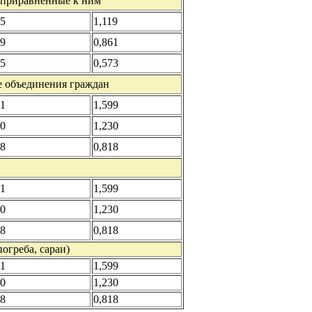
 приравненные к ним
65
1,119
19
0,861
45
0,573
е объединения граждан
21
1,599
70
1,230
78
0,818
21
1,599
70
1,230
78
0,818
огреба, сараи)
21
1,599
70
1,230
78
0,818