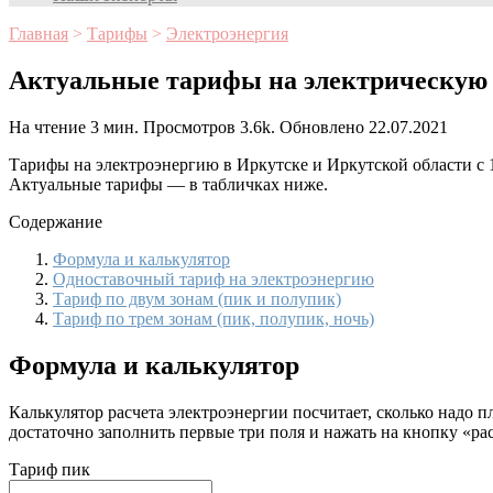
Главная
>
Тарифы
>
Электроэнергия
Актуальные тарифы на электрическую 
На чтение
3 мин.
Просмотров
3.6k.
Обновлено
22.07.2021
Тарифы на электроэнергию в Иркутске и Иркутской области с 1
Актуальные тарифы — в табличках ниже.
Содержание
Формула и калькулятор
Одноставочный тариф на электроэнергию
Тариф по двум зонам (пик и полупик)
Тариф по трем зонам (пик, полупик, ночь)
Формула и калькулятор
Калькулятор расчета электроэнергии посчитает, сколько надо 
достаточно заполнить первые три поля и нажать на кнопку «рас
Тариф пик